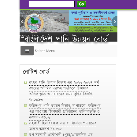
Go
প্রানবন্ত
বাংলাদেশ পানি উন্নয়ন বোর্ড
Select Menu
----------গণ বিজ্ঞপ্তি ---------
নোটিশ বোর্ড
রংপুর পানি উন্নয়ন বিভাগ এর ২০২৬-২০২৭ অর্থ
বছরের “সীমিত দরপত্র পদ্ধতিতে ঠিকাদার
তালিকাভুক্তি ও নবায়নের সময় বৃদ্ধির বিজ্ঞপ্তি,
নং-২০৯৩
ফরিদপুর পানি উন্নয়ন বিভাগ, বাপাউবো, ফরিদপুর
এর আওতায় ঠিকাদারী প্রতিষ্ঠানের তালিকাভূক্তি ও
নবায়ন- ২৩৮৬
সহকারী হিসাবরক্ষক এর বদলিযোগে পদায়নের
অফিস আদেশ নং-১৭৫
উপ-সহকারী প্রকৌশলী (পুর)/প্রাক্কলনিক এর