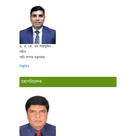
ড. এ. কে. এম শাহাবুদ্দিন
সচিব
পানি সম্পদ মন্ত্রণালয়
বিস্তারিত
মহাপরিচালক