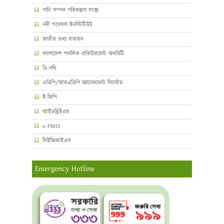
পানি সম্পদ পরিকল্পনা সংস্থা
নদী গবেষণা ইনস্টিটিউট
জাতীয় তথ্য বাতায়ন
বাংলাদেশ পাবলিক প্রকিউরমেন্ট অথরিটি
ডি-নথি
এডিপি/আরএডিপি ম্যানেজমেন্ট সিস্টেম
ই-জিপি
আইডব্লিউএম
e-PMIS
সিইজিআইএস
Emergency Hotline