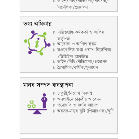
আইন/বিধি/নীতিমালা/পরিপত্র/
নির্দেশিকা/প্রজ্ঞাপন
তথ্য অধিকার
দায়িত্বপ্রাপ্ত কর্মকর্তা ও আপিল
কর্তৃপক্ষ
আবেদন ও আপিল ফরম
স্বপ্রণোদিত তথ্য প্রকাশ নির্দেশিকা
/ডিজিটাল আর্কাইভ
আইন/বিধি/নীতিমালা/প্রজ্ঞাপন
ত্রৈমাসিক/বার্ষিক/মূল্যায়ন
প্রতিবেদন
মানব সম্পদ ব্যবস্থাপনা
চাকুরী/নিয়োগ বিজ্ঞপ্তি
অনলাইনে চাকুরীর আবেদন
পদোন্নতি ও বদলি আদেশ
অবসর-উত্তর ছুটি (পিআরএল)/ছুটি