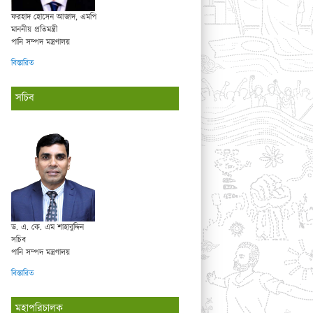
ফরহাদ হোসেন আজাদ, এমপি
মাননীয় প্রতিমন্ত্রী
পানি সম্পদ মন্ত্রণালয়
বিস্তারিত
সচিব
ড. এ. কে. এম শাহাবুদ্দিন
সচিব
পানি সম্পদ মন্ত্রণালয়
বিস্তারিত
মহাপরিচালক