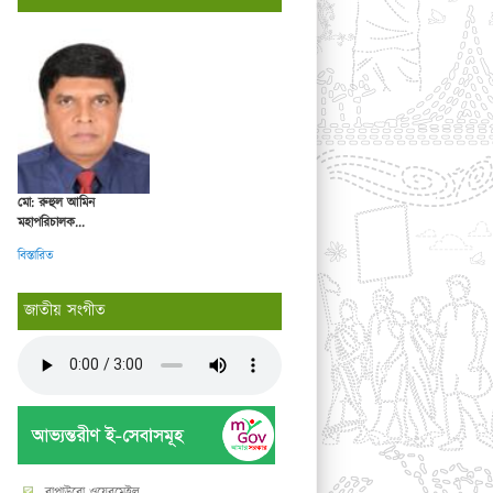
মো: রুহুল আমিন
মহাপরিচালক...
বিস্তারিত
জাতীয় সংগীত
বাপাউবো ওয়েবমেইল