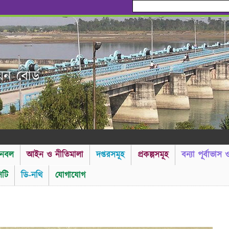
য়ন বোর্ড
নবল
আইন ও নীতিমালা
দপ্তরসমূহ
প্রকল্পসমূহ
বন্যা পূর্বাভাস
টি
ডি-নথি
যোগাযোগ
----------গণ বিজ্ঞপ্তি