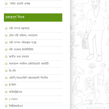
সাউথ ওয়েস্ট প্রকল্প
গুরুত্বপূর্ণ লিংক
পানি সম্পদ মন্ত্রণালয়
যৌথ নদী কমিশন, বাংলাদেশ
পানি সম্পদ পরিকল্পনা সংস্থা
নদী গবেষণা ইনস্টিটিউট
জাতীয় তথ্য বাতায়ন
বাংলাদেশ পাবলিক প্রকিউরমেন্ট অথরিটি
ডি-নথি
এডিপি/আরএডিপি ম্যানেজমেন্ট সিস্টেম
ই-জিপি
আইডব্লিউএম
e-PMIS
সিইজিআইএস