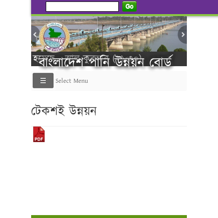
Go
্টি করা হয়েছে - আল কুরআন (২১:৩০)
বাংলাদেশ পানি উন্নয়ন বোর্ড
Select Menu
----------গণ বি
টেকশই উন্নয়ন