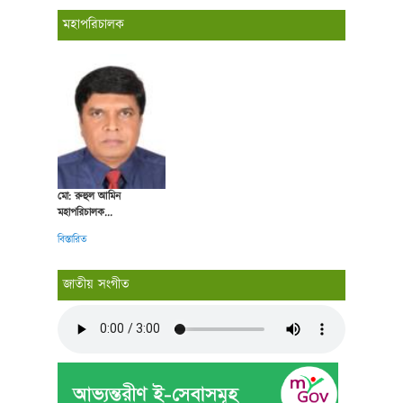
মহাপরিচালক
মো: রুহুল আমিন
মহাপরিচালক...
বিস্তারিত
জাতীয় সংগীত