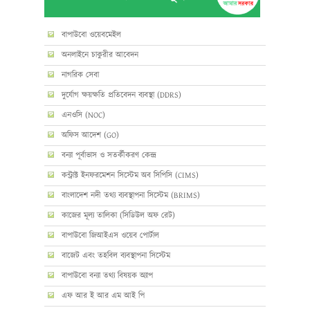
বাপাউবো ওয়েবমেইল
অনলাইনে চাকুরীর আবেদন
নাগরিক সেবা
দুর্যোগ ক্ষয়ক্ষতি প্রতিবেদন ব্যবস্থা (DDRS)
এনওসি (NOC)
অফিস আদেশ (GO)
বন্যা পূর্বাভাস ও সতর্কীকরণ কেন্দ্র
কন্ট্রাক্ট ইনফরমেশন সিস্টেম অব সিপিসি (CIMS)
বাংলাদেশ নদী তথ্য ব্যবস্থাপনা সিস্টেম (BRIMS)
কাজের মূল্য তালিকা (সিডিউল অফ রেট)
বাপাউবো জিআইএস ওয়েব পোর্টাল
বাজেট এবং তহবিল ব্যবস্থাপনা সিস্টেম
বাপাউবো বন্যা তথ্য বিষয়ক অ্যাপ
এফ আর ই আর এম আই পি