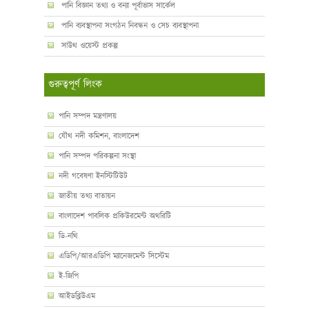
পানি বিজ্ঞান তথ্য ও বন্যা পূর্বাভাস সার্কেল
পানি ব্যবস্থাপনা সংগঠন নিবন্ধন ও সেচ ব্যবস্থাপনা
সাউথ ওয়েস্ট প্রকল্প
গুরুত্বপূর্ণ লিংক
পানি সম্পদ মন্ত্রণালয়
যৌথ নদী কমিশন, বাংলাদেশ
পানি সম্পদ পরিকল্পনা সংস্থা
নদী গবেষণা ইনস্টিটিউট
জাতীয় তথ্য বাতায়ন
বাংলাদেশ পাবলিক প্রকিউরমেন্ট অথরিটি
ডি-নথি
এডিপি/আরএডিপি ম্যানেজমেন্ট সিস্টেম
ই-জিপি
আইডব্লিউএম