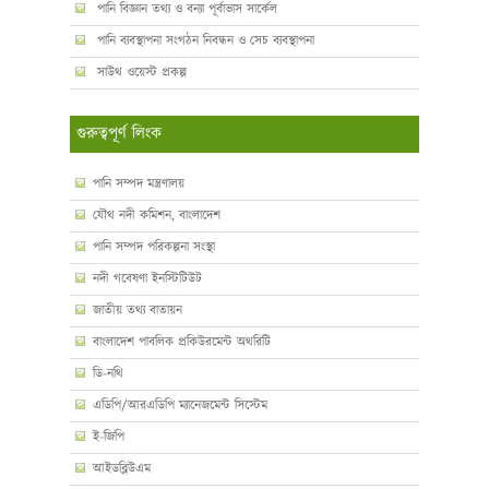
পানি বিজ্ঞান তথ্য ও বন্যা পূর্বাভাস সার্কেল
পানি ব্যবস্থাপনা সংগঠন নিবন্ধন ও সেচ ব্যবস্থাপনা
সাউথ ওয়েস্ট প্রকল্প
গুরুত্বপূর্ণ লিংক
পানি সম্পদ মন্ত্রণালয়
যৌথ নদী কমিশন, বাংলাদেশ
পানি সম্পদ পরিকল্পনা সংস্থা
নদী গবেষণা ইনস্টিটিউট
জাতীয় তথ্য বাতায়ন
বাংলাদেশ পাবলিক প্রকিউরমেন্ট অথরিটি
ডি-নথি
এডিপি/আরএডিপি ম্যানেজমেন্ট সিস্টেম
ই-জিপি
আইডব্লিউএম