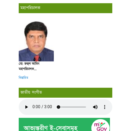
মহাপরিচালক
মো: রুহুল আমিন
মহাপরিচালক...
বিস্তারিত
জাতীয় সংগীত