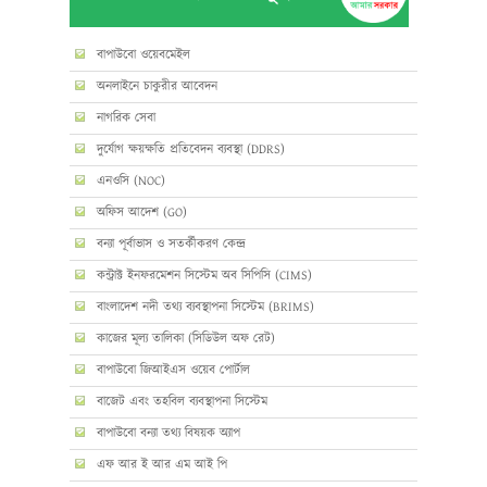
বাপাউবো ওয়েবমেইল
অনলাইনে চাকুরীর আবেদন
নাগরিক সেবা
দুর্যোগ ক্ষয়ক্ষতি প্রতিবেদন ব্যবস্থা (DDRS)
এনওসি (NOC)
অফিস আদেশ (GO)
বন্যা পূর্বাভাস ও সতর্কীকরণ কেন্দ্র
কন্ট্রাক্ট ইনফরমেশন সিস্টেম অব সিপিসি (CIMS)
বাংলাদেশ নদী তথ্য ব্যবস্থাপনা সিস্টেম (BRIMS)
কাজের মূল্য তালিকা (সিডিউল অফ রেট)
বাপাউবো জিআইএস ওয়েব পোর্টাল
বাজেট এবং তহবিল ব্যবস্থাপনা সিস্টেম
বাপাউবো বন্যা তথ্য বিষয়ক অ্যাপ
এফ আর ই আর এম আই পি