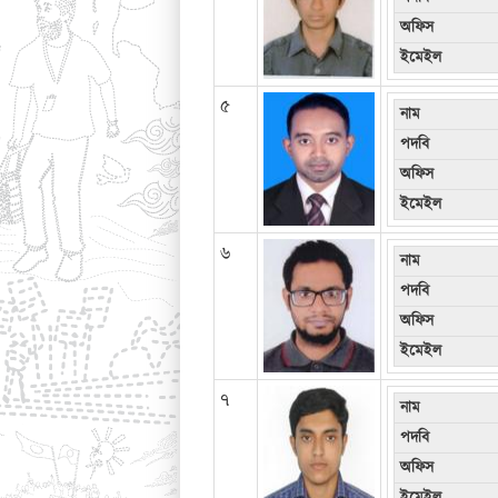
অফিস
ইমেইল
৫
নাম
পদবি
অফিস
ইমেইল
৬
নাম
পদবি
অফিস
ইমেইল
৭
নাম
পদবি
অফিস