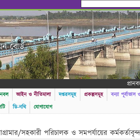
য়ন বোর্ড
প্রানবন্ত সবকি
নবল
আইন ও নীতিমালা
দপ্তরসমূহ
প্রকল্পসমূহ
বন্যা পূর্বাভাস
টি
ডি-নথি
যোগাযোগ
----------গণ ব
্রামার/সহকারী পরিচালক ও সমপর্যায়ের কর্মকর্তাবৃন্দ