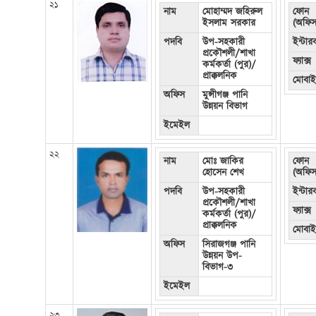
২১
নাম
মোহাম্মদ জহিরুল
ফোন
ইসলাম সরকার
(অফিস
পদবি
উপ-সহকারী
ইন্টা
প্রকৌশলী/শাখা
ফ্যাক্স
কর্মকর্তা (পুর)/
প্রাক্কলনিক
মোবা
অফিস
মুন্সীগঞ্জ পানি
উন্নয়ন বিভাগ
ইমেইল
২২
নাম
মোঃ জাকির
ফোন
হোসেন শেখ
(অফিস
পদবি
উপ-সহকারী
ইন্টা
প্রকৌশলী/শাখা
ফ্যাক্স
কর্মকর্তা (পুর)/
প্রাক্কলনিক
মোবা
অফিস
সিরাজগঞ্জ পানি
উন্নয়ন উপ-
বিভাগ-৩
ইমেইল
২৩