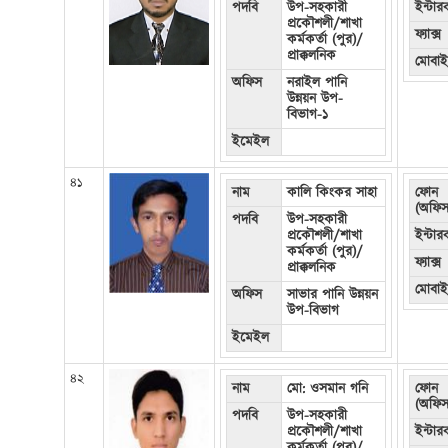
পদবি
উপ-সহকারী
ইন্টা
প্রকৌশলী/শাখা
ফ্যাক্স
কর্মকর্তা (পুর)/
প্রাক্কলনিক
মোবা
অফিস
নরাইল পানি
উন্নয়ন উপ-
বিভাগ-১
ইমেইল
৪১
নাম
কালি কিংকর সাহা
ফোন
(অফিস
পদবি
উপ-সহকারী
প্রকৌশলী/শাখা
ইন্টা
কর্মকর্তা (পুর)/
ফ্যাক্স
প্রাক্কলনিক
মোবা
অফিস
সাভার পানি উন্নয়ন
উপ-বিভাগ
ইমেইল
৪২
নাম
মো: ওসমান গনি
ফোন
(অফিস
পদবি
উপ-সহকারী
প্রকৌশলী/শাখা
ইন্টা