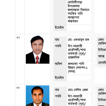
কোটালীপাড়া
উপজেলার
জলাবদ্ধতা নিরসনে
সমন্বিত পানি
ব্যবস্থাপনা
বাস্তবায়ন
ইমেইল
৪৭
নাম
মো: একরামুল হক
ফোন
(অফিস
পদবি
উপ-সহকারী
প্রকৌশলী/শাখা
ইন্টা
কর্মকর্তা (পুর)/
ফ্যাক্স
প্রাক্কলনিক
মোবা
অফিস
জলঢাকা পানি
উন্নয়ন সেকশন-১
(সদর)
ইমেইল
৪৮
নাম
মোঃ সেলিম রেজা
ফোন
(অফিস
পদবি
উপ-সহকারী
প্রকৌশলী/শাখা
ইন্টা
কর্মকর্তা (পুর)/