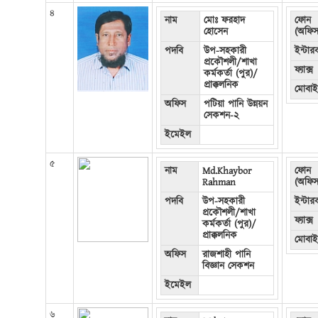
৪
নাম
মোঃ ফরহাদ
ফোন
হোসেন
(অফিস
পদবি
উপ-সহকারী
ইন্টা
প্রকৌশলী/শাখা
ফ্যাক্স
কর্মকর্তা (পুর)/
প্রাক্কলনিক
মোবা
অফিস
পটিয়া পানি উন্নয়ন
সেকশন-২
ইমেইল
৫
নাম
Md.Khaybor
ফোন
Rahman
(অফিস
পদবি
উপ-সহকারী
ইন্টা
প্রকৌশলী/শাখা
ফ্যাক্স
কর্মকর্তা (পুর)/
প্রাক্কলনিক
মোবা
অফিস
রাজশাহী পানি
বিজ্ঞান সেকশন
ইমেইল
৬