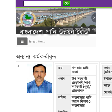
Go
প্রানবন্ত সবকিছুই পানি থেকে সৃষ্টি ক
বাংলাদেশ পানি উন্নয়ন বোর্ড
Select Menu
----------গণ বিজ্ঞপ্তি ---------
অন্যান্য কর্মকর্তাবৃন্দ
১
নাম
খন্দকার আলী
ফোন
রেজা
(অফিস
পদবি
উপ-সহকারী
ইন্টা
প্রকৌশলী/শাখা
ফ্যাক্স
কর্মকর্তা (পুর)/
প্রাক্কলনিক
মোবা
অফিস
কক্সবাজার পানি
উন্নয়ন বিভাগ-১,
কক্সবাজার