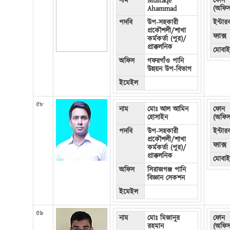
নাম
Mustaqe
ফোন
Ahammad
(অফিস
পদবি
উপ-সহকারী
ইন্টা
প্রকৌশলী/শাখা
ফ্যাক্স
কর্মকর্তা (পুর)/
প্রাক্কলনিক
মোবা
অফিস
গফরগাঁও পানি
উন্নয়ন উপ-বিভাগ
ইমেইল
৫৮
নাম
মোঃ আল আমিন
ফোন
হোসাইন
(অফিস
পদবি
উপ-সহকারী
ইন্টা
প্রকৌশলী/শাখা
ফ্যাক্স
কর্মকর্তা (পুর)/
প্রাক্কলনিক
মোবা
অফিস
সিরাজগঞ্জ পানি
বিজ্ঞান সেকশন
ইমেইল
৫৯
নাম
মোঃ মিজানুর
ফোন
রহমান
(অফিস