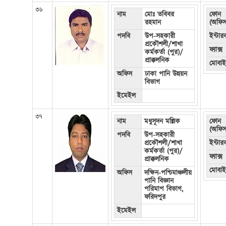
৩৬
নাম
মোঃ তবিবর
ফোন
রহমান
(অফিস
পদবি
উপ-সহকারী
ইন্টা
প্রকৌশলী/শাখা
ফ্যাক্স
কর্মকর্তা (পুর)/
প্রাক্কলনিক
মোবা
অফিস
ঢাকা পানি উন্নয়ন
বিভাগ
ইমেইল
৩৭
নাম
মধুসূদন মল্লিক
ফোন
(অফিস
পদবি
উপ-সহকারী
প্রকৌশলী/শাখা
ইন্টা
কর্মকর্তা (পুর)/
ফ্যাক্স
প্রাক্কলনিক
মোবা
অফিস
দক্ষিন-পশ্চিমাঞ্চলীয়
পানি বিজ্ঞান
পরিমাপ বিভাগ,
ফরিদপুর
ইমেইল