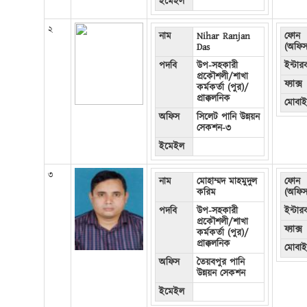
ইমেইল
২
নাম
Nihar Ranjan
ফোন
Das
(অফিস
পদবি
উপ-সহকারী
ইন্টা
প্রকৌশলী/শাখা
ফ্যাক্স
কর্মকর্তা (পুর)/
প্রাক্কলনিক
মোবা
অফিস
সিলেট পানি উন্নয়ন
সেকশন-৩
ইমেইল
৩
নাম
মোহাম্মদ মাহমুদুল
ফোন
করিম
(অফিস
পদবি
উপ-সহকারী
ইন্টা
প্রকৌশলী/শাখা
ফ্যাক্স
কর্মকর্তা (পুর)/
প্রাক্কলনিক
মোবা
অফিস
তৈয়বপুর পানি
উন্নয়ন সেকশন
ইমেইল