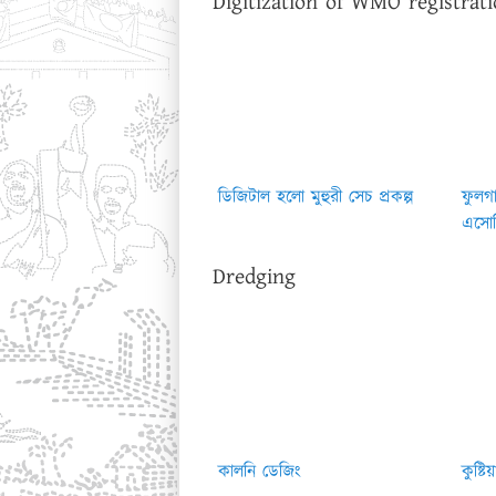
Digitization of WMO registra
ডিজিটাল হলো মুহুরী সেচ প্রকল্প
ফুলগা
এসোস
Dredging
কালনি ডেজিং
কুষ্ট