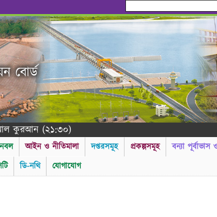
য়ন বোর্ড
আন (২১:৩০)
নবল
আইন ও নীতিমালা
দপ্তরসমূহ
প্রকল্পসমূহ
বন্যা পূর্বাভাস
টি
ডি-নথি
যোগাযোগ