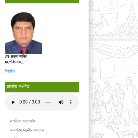
মো: রুহুল আমিন
মহাপরিচালক...
বিস্তারিত
জাতীয় সংগীত
বাপাউবো ওয়েবমেইল
অনলাইনে চাকুরীর আবেদন