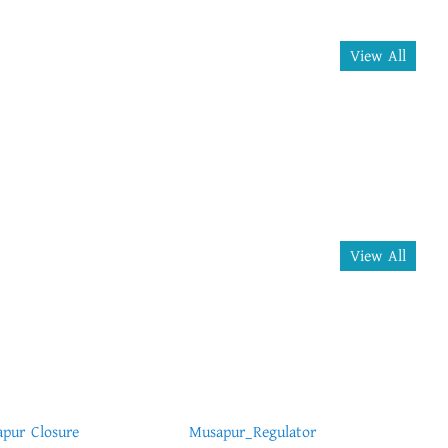
View All
View All
pur Closure
Musapur_Regulator