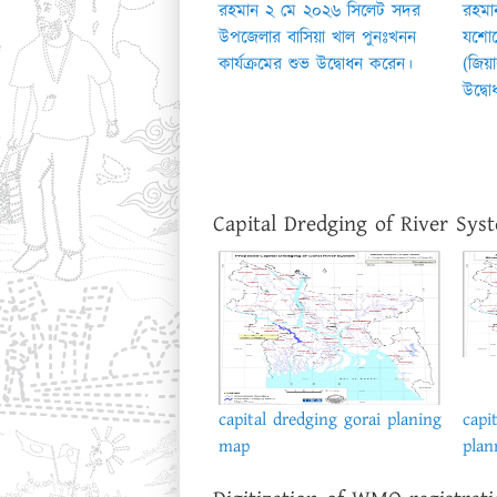
রহমান ২ মে ২০২৬ সিলেট সদর
রহমা
উপজেলার বাসিয়া খাল পুনঃখনন
যশোর
কার্যক্রমের শুভ উদ্বোধন করেন।
(জিয়
উদ্ব
Capital Dredging of River Sys
capital dredging gorai planing
capi
map
plan