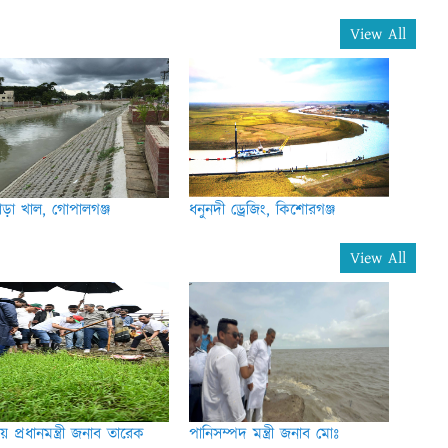
View All
িপাড়া খাল, গোপালগঞ্জ
ধনুনদী ড্রেজিং, কিশোরগঞ্জ
View All
য় প্রধানমন্ত্রী জনাব তারেক
পানিসম্পদ মন্ত্রী জনাব মোঃ