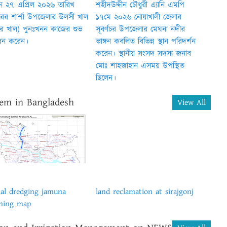
ন ২৭ এপ্রিল ২০২৬ তারিখ
শহীদউদ্দীন চৌধুরী এ্যানি এমপি
ের শার্শা উপজেলার উলসী খাল
১৭মে ২০২৬ নোয়াখালী জেলার
ার খাল) পুনঃখনন কাজের শুভ
সূবর্ণচর উপজেলার মেঘনা নদীর
োধন করেন।
ভাঙ্গন কবলিত বিভিন্ন স্থান পরিদর্শন
করেন। স্থানীয় সংসদ সদস্য জনাব
মোঃ শাহজাহান এসময় উপস্থিত
ছিলেন।
tem in Bangladesh
View All
tal dredging jamuna
land reclamation at sirajgonj
ning map