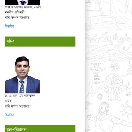
ফরহাদ হোসেন আজাদ, এমপি
মাননীয় প্রতিমন্ত্রী
পানি সম্পদ মন্ত্রণালয়
বিস্তারিত
সচিব
ড. এ. কে. এম শাহাবুদ্দিন
সচিব
পানি সম্পদ মন্ত্রণালয়
বিস্তারিত
মহাপরিচালক