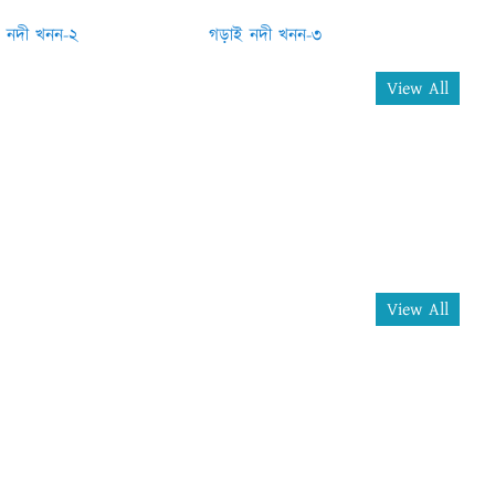
 নদী খনন-২
গড়াই নদী খনন-৩
View All
View All