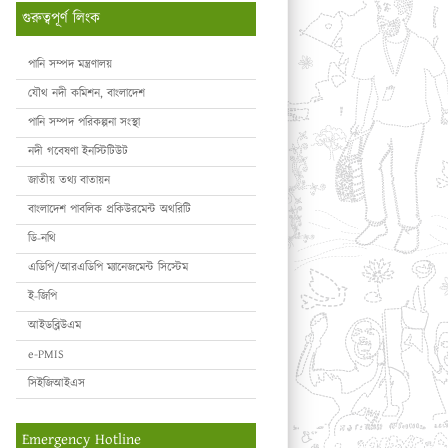
গুরুত্বপূর্ণ লিংক
পানি সম্পদ মন্ত্রণালয়
যৌথ নদী কমিশন, বাংলাদেশ
পানি সম্পদ পরিকল্পনা সংস্থা
নদী গবেষণা ইনস্টিটিউট
জাতীয় তথ্য বাতায়ন
বাংলাদেশ পাবলিক প্রকিউরমেন্ট অথরিটি
ডি-নথি
এডিপি/আরএডিপি ম্যানেজমেন্ট সিস্টেম
ই-জিপি
আইডব্লিউএম
e-PMIS
সিইজিআইএস
Emergency Hotline