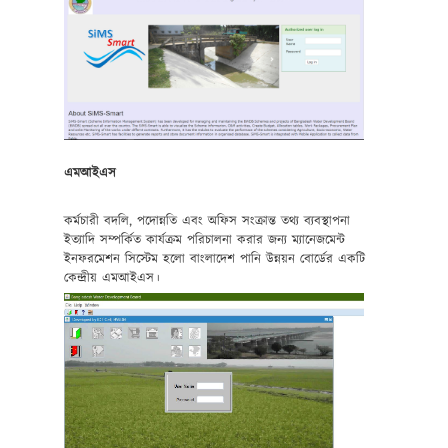
এমআইএস
কর্মচারী বদলি, পদোন্নতি এবং অফিস সংক্রান্ত তথ্য ব্যবস্থাপনা
ইত্যাদি সম্পর্কিত কার্যক্রম পরিচালনা করার জন্য ম্যানেজমেন্ট
ইনফরমেশন সিস্টেম হলো বাংলাদেশ পানি উন্নয়ন বোর্ডের একটি
কেন্দ্রীয় এমআইএস।