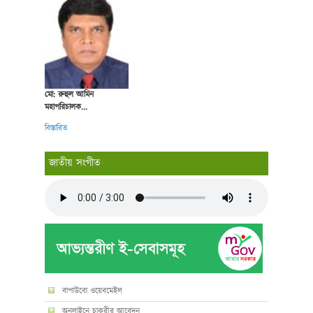
মো: রুহুল আমিন
মহাপরিচালক...
বিস্তারিত
জাতীয় সংগীত
বাপাউবো ওয়েবমেইল
অনলাইনে চাকুরীর আবেদন