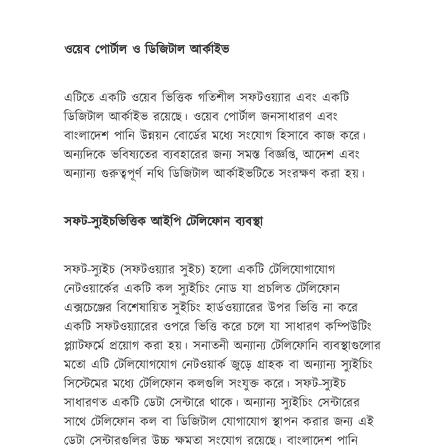
ওয়েব পোর্টাল ও ডিজিটাল আর্কাইভ
এটিতে একটি ওয়েব ভিত্তিক গতিশীল সফটওয়্যার এবং একটি
ডিজিটাল আর্কাইভ রয়েছে। ওয়েব পোর্টাল জনসাধারণ এবং
বাংলাদেশ পানি উন্নয়ন বোর্ডের মধ্যে সংযোগ হিসাবে কাজ করে।
অন্যদিকে ভবিষ্যতের ব্যবহারের জন্য সমস্ত বিজ্ঞপ্তি, আদেশ এবং
অন্যান্য গুরুত্বপূর্ণ নথি ডিজিটাল আর্কাইভটিতে সংরক্ষণ করা হয়।
সফট-স্যুইচভিত্তিক আইপি টেলিফোন ব্যবস্থা
সফট-স্যুইচ (সফটওয়্যার সুইচ) হলো একটি টেলিযোগাযোগ
নেটওয়ার্কের একটি কল স্যুইচিং নোড যা প্রচলিত টেলিফোন
এক্সচেঞ্জের বিশেষায়িত সুইচিং হার্ডওয়্যারের উপর ভিত্তি না করে
একটি সফটওয়্যারের ওপরে ভিত্তি করে চলে যা সাধারণ কম্পিউটিং
প্ল্যাটফর্মে প্রয়োগ করা হয়। সনাতনী অন্যান্য টেলিফোনি ব্যবস্থাগুলোর
মতো এটি টেলিযোগযোগ নেটওয়ার্ক জুড়ে গ্রাহক বা অন্যান্য স্যুইচিং
সিস্টেমের মধ্যে টেলিফোন কলগুলি সংযুক্ত করে। সফট-স্যুইচ
সাধারণত একটি ডেটা সেন্টারে থাকে। অন্যান্য স্যুইচিং সেন্টারের
সাথে টেলিফোন কল বা ডিজিটাল যোগাযোগ স্থাপন করার জন্য এই
ডেটা সেন্টারগুলির উচ্চ ক্ষমতা সংযোগ রয়েছে। বাংলাদেশ পানি