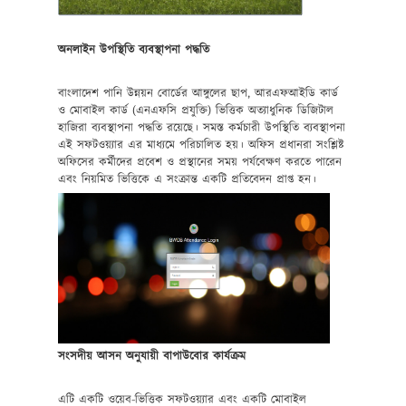
অনলাইন উপস্থিতি ব্যবস্থাপনা পদ্ধতি
বাংলাদেশ পানি উন্নয়ন বোর্ডের আঙ্গুলের ছাপ, আরএফআইডি কার্ড
ও মোবাইল কার্ড (এনএফসি প্রযুক্তি) ভিত্তিক অত্যাধুনিক ডিজিটাল
হাজিরা ব্যবস্থাপনা পদ্ধতি রয়েছে। সমস্ত কর্মচারী উপস্থিতি ব্যবস্থাপনা
এই সফটওয়্যার এর মাধ্যমে পরিচালিত হয়। অফিস প্রধানরা সংশ্লিষ্ট
অফিসের কর্মীদের প্রবেশ ও প্রস্থানের সময় পর্যবেক্ষণ করতে পারেন
এবং নিয়মিত ভিত্তিকে এ সংক্রান্ত একটি প্রতিবেদন প্রাপ্ত হন।
সংসদীয় আসন অনুযায়ী বাপাউবোর কার্যক্রম
এটি একটি ওয়েব-ভিত্তিক সফটওয়্যার এবং একটি মোবাইল