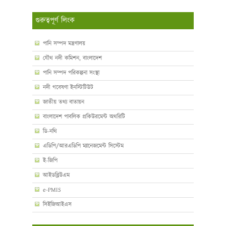
গুরুত্বপূর্ণ লিংক
পানি সম্পদ মন্ত্রণালয়
যৌথ নদী কমিশন, বাংলাদেশ
পানি সম্পদ পরিকল্পনা সংস্থা
নদী গবেষণা ইনস্টিটিউট
জাতীয় তথ্য বাতায়ন
বাংলাদেশ পাবলিক প্রকিউরমেন্ট অথরিটি
ডি-নথি
এডিপি/আরএডিপি ম্যানেজমেন্ট সিস্টেম
ই-জিপি
আইডব্লিউএম
e-PMIS
সিইজিআইএস