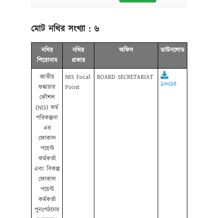
মোট নথির সংখ্যা :
৬
নথির
নথির
অফিস
ডাউনলোড
শিরোনাম
প্রকার
জাতীয়
NIS Focal
BOARD SECRETARIAT
১০০১৫
শুদ্ধাচার
Point
কৌশল
(NIS) কর্ম
পরিকল্পনা
এর
ফোকাল
পয়েন্ট
কর্মকর্তা
এবং বিকল্প
ফোকাল
পয়েন্ট
কর্মকর্তা
পুনঃগঠনের