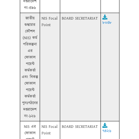
দপ্তরাদেশ
নং-৫৯৬
জাতীয়
NIS Focal
BOARD SECRETARIAT
৮০৩৮
শুদ্ধাচার
Point
কৌশল
(NIS) কর্ম
পরিকল্পনা
এর
ফোকাল
পয়েন্ট
কর্মকর্তা
এবং বিকল্প
ফোকাল
পয়েন্ট
কর্মকর্তা
পুনঃগঠনের
দপ্তরাদেশ
নং-১২৬
NIS এর
NIS Focal
BOARD SECRETARIAT
৭৪২৬
ফোকাল
Point