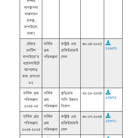
সম্পদ
ব্যবস্থাপনা
বাস্তবায়ন
প্রকল্প,
বাপাউবো,
ঢাকা)
টেন্ডার
বার্ষিক
কন্ট্রাক্ট এন্ড
৩০-০৪-২০২৫
১৬৯৫৩
নোটিশ
ক্রয়
প্রকিউরমেন্ট
বাপাউবো’র
পরিকল্পনা
সেল
ওয়েবসাইটে
আপলোড
করা প্রসংগে
৮২
বার্ষিক ক্রয়
বার্ষিক
কুড়িগ্রাম
২৮-১০-২০২৪
১৫৯৭৩
পরিকল্পনা
ক্রয়
পানি উন্নয়ন
২০২৪-২৫
পরিকল্পনা
বিভাগ
বার্ষিক ক্রয়
বার্ষিক
কন্ট্রাক্ট এন্ড
৩০-০৭-২০২৪
১৫৩৭২
পরিকল্পনা
ক্রয়
প্রকিউরমেন্ট
২০২৪-২০২৫
পরিকল্পনা
সেল