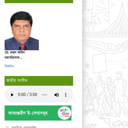
মো: রুহুল আমিন
মহাপরিচালক...
বিস্তারিত
জাতীয় সংগীত
বাপাউবো ওয়েবমেইল