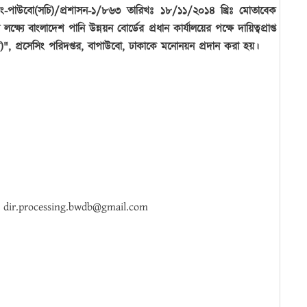
 নং-পাউবো(সচি)/প্রশাসন-১/৮৬৩ তারিখঃ ১৮/১১/২০১৪ খ্রিঃ মোতাবেক
্যে বাংলাদেশ পানি উন্নয়ন বোর্ডের প্রধান কার্যালয়ের পক্ষে দায়িত্বপ্রাপ্ত
পুর)", প্রসেসিং পরিদপ্তর, বাপাউবো, ঢাকাকে মনোনয়ন প্রদান করা হয়।
, dir.processing.bwdb@gmail.com