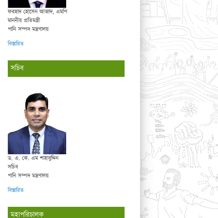
ফরহাদ হোসেন আজাদ, এমপি
মাননীয় প্রতিমন্ত্রী
পানি সম্পদ মন্ত্রণালয়
বিস্তারিত
সচিব
ড. এ. কে. এম শাহাবুদ্দিন
সচিব
পানি সম্পদ মন্ত্রণালয়
বিস্তারিত
মহাপরিচালক