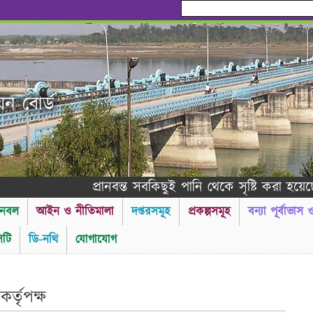
য়ন বোর্ড
প্রানবন্ত সবকিছুই পানি থেকে সৃষ্টি করা হয়েছে - 
নবল
আইন ও নীতিমালা
দপ্তরসমূহ
প্রকল্পসমূহ
বন্যা পূর্বাভাস
টি
ডি-নথি
যোগাযোগ
----------গণ বিজ্ঞপ্তি ---------
কর্তৃপক্ষ