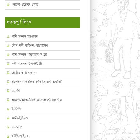
সাউথ ওয়েস্ট প্রকল্প
গুরুত্বপূর্ণ লিংক
পানি সম্পদ মন্ত্রণালয়
যৌথ নদী কমিশন, বাংলাদেশ
পানি সম্পদ পরিকল্পনা সংস্থা
নদী গবেষণা ইনস্টিটিউট
জাতীয় তথ্য বাতায়ন
বাংলাদেশ পাবলিক প্রকিউরমেন্ট অথরিটি
ডি-নথি
এডিপি/আরএডিপি ম্যানেজমেন্ট সিস্টেম
ই-জিপি
আইডব্লিউএম
e-PMIS
সিইজিআইএস