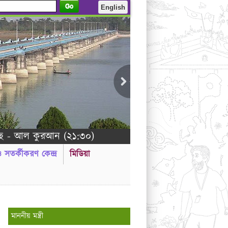
Go
English
আল কুরআন (২১:৩০)
 ও সতর্কীকরণ কেন্দ্র
মিডিয়া
মাননীয় মন্ত্রী