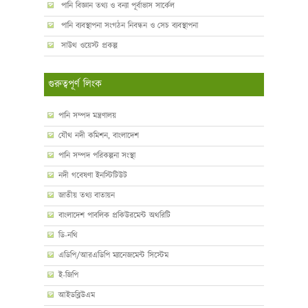
পানি বিজ্ঞান তথ্য ও বন্যা পূর্বাভাস সার্কেল
পানি ব্যবস্থাপনা সংগঠন নিবন্ধন ও সেচ ব্যবস্থাপনা
সাউথ ওয়েস্ট প্রকল্প
গুরুত্বপূর্ণ লিংক
পানি সম্পদ মন্ত্রণালয়
যৌথ নদী কমিশন, বাংলাদেশ
পানি সম্পদ পরিকল্পনা সংস্থা
নদী গবেষণা ইনস্টিটিউট
জাতীয় তথ্য বাতায়ন
বাংলাদেশ পাবলিক প্রকিউরমেন্ট অথরিটি
ডি-নথি
এডিপি/আরএডিপি ম্যানেজমেন্ট সিস্টেম
ই-জিপি
আইডব্লিউএম