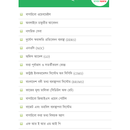
বাপাউবো ওয়েবমেইল
অনলাইনে চাকুরীর আবেদন
নাগরিক সেবা
দুর্যোগ ক্ষয়ক্ষতি প্রতিবেদন ব্যবস্থা (DDRS)
এনওসি (NOC)
অফিস আদেশ (GO)
বন্যা পূর্বাভাস ও সতর্কীকরণ কেন্দ্র
কন্ট্রাক্ট ইনফরমেশন সিস্টেম অব সিপিসি (CIMS)
বাংলাদেশ নদী তথ্য ব্যবস্থাপনা সিস্টেম (BRIMS)
কাজের মূল্য তালিকা (সিডিউল অফ রেট)
বাপাউবো জিআইএস ওয়েব পোর্টাল
বাজেট এবং তহবিল ব্যবস্থাপনা সিস্টেম
বাপাউবো বন্যা তথ্য বিষয়ক অ্যাপ
এফ আর ই আর এম আই পি