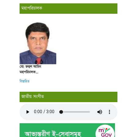
মহাপরিচালক
মো: রুহুল আমিন
মহাপরিচালক...
বিস্তারিত
জাতীয় সংগীত