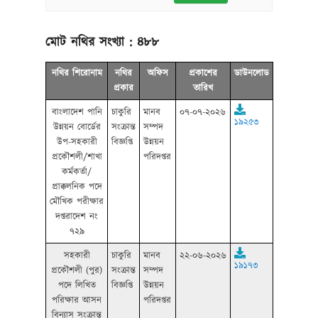
মোট নথির সংখ্যা :
৪৮৮
নথির শিরোনাম
নথির
অফিস
প্রকাশের
ডাউনলোড
প্রকার
তারিখ
বাংলাদেশ পানি
চাকুরি
মানব
০৭-০৭-২০২৬
১৯২৫৩
উন্নয়ন বোর্ডের
সংক্রান্ত
সম্পদ
উপ-সহকারী
বিজ্ঞপ্তি
উন্নয়ন
প্রকৌশলী/শাখা
পরিদপ্তর
কর্মকর্তা/
প্রাক্কলনিক পদে
মৌখিক পরীক্ষার
দপ্তরাদেশ নং
৭২৯
সহকারী
চাকুরি
মানব
২২-০৬-২০২৬
১৯১৭৩
প্রকৌশলী (পুর)
সংক্রান্ত
সম্পদ
পদে লিখিত
বিজ্ঞপ্তি
উন্নয়ন
পরিক্ষার আসন
পরিদপ্তর
বিন্যাস সংক্রান্ত