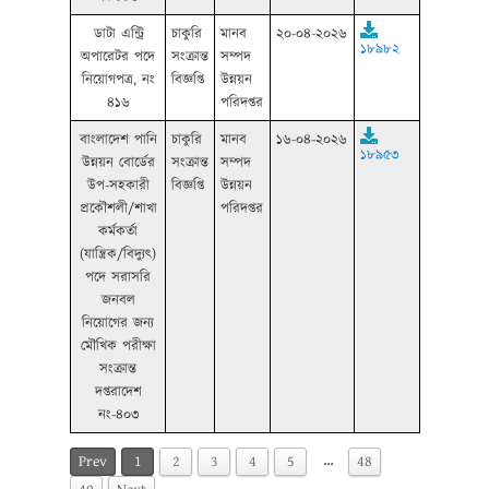
ডাটা এন্ট্রি
চাকুরি
মানব
২০-০৪-২০২৬
১৮৯৮২
অপারেটর পদে
সংক্রান্ত
সম্পদ
নিয়োগপত্র, নং
বিজ্ঞপ্তি
উন্নয়ন
৪১৬
পরিদপ্তর
বাংলাদেশ পানি
চাকুরি
মানব
১৬-০৪-২০২৬
১৮৯৫৩
উন্নয়ন বোর্ডের
সংক্রান্ত
সম্পদ
উপ-সহকারী
বিজ্ঞপ্তি
উন্নয়ন
প্রকৌশলী/শাখা
পরিদপ্তর
কর্মকর্তা
(যান্ত্রিক/বিদ্যুৎ)
পদে সরাসরি
জনবল
নিয়োগের জন্য
মৌখিক পরীক্ষা
সংক্রান্ত
দপ্তরাদেশ
নং-৪০৩
…
Prev
1
2
3
4
5
48