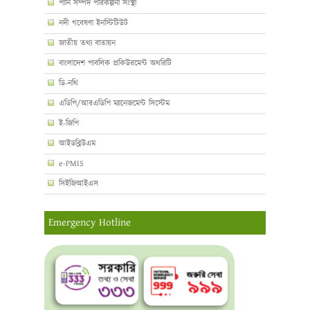
পানি সম্পদ পরিকল্পনা সংস্থা
নদী গবেষণা ইনস্টিটিউট
জাতীয় তথ্য বাতায়ন
বাংলাদেশ পাবলিক প্রকিউরমেন্ট অথরিটি
ডি-নথি
এডিপি/আরএডিপি ম্যানেজমেন্ট সিস্টেম
ই-জিপি
আইডব্লিউএম
e-PMIS
সিইজিআইএস
Emergency Hotline