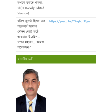
কখনো ঘুমাতে পারবা,
মা?)। (Newly Edited
Version)
ছত্রিশ জুলাই ছিলো এক
https://youtu.be/T4-qbdl32gw
অভূতপূর্ব জাগরণ।
সেদিন কোটি কন্ঠে
আওয়াজ উঠেছিল—
‘শোন মহাজন… আমরা
অনেকজন।’
মাননীয় মন্ত্রী