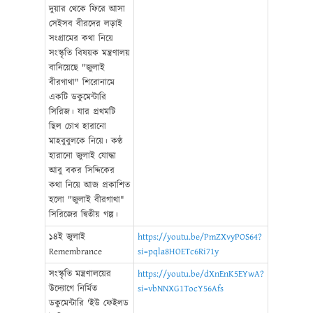
দুয়ার থেকে ফিরে আসা
সেইসব বীরদের লড়াই
সংগ্রামের কথা নিয়ে
সংস্কৃতি বিষয়ক মন্ত্রণালয়
বানিয়েছে "জুলাই
বীরগাথা" শিরোনামে
একটি ডকুমেন্টারি
সিরিজ। যার প্রথমটি
ছিল চোখ হারানো
মাহবুবুলকে নিয়ে। কণ্ঠ
হারানো জুলাই যোদ্ধা
আবু বকর সিদ্দিকের
কথা নিয়ে আজ প্রকাশিত
হলো "জুলাই বীরগাথা"
সিরিজের দ্বিতীয় গল্প।
১৪ই জুলাই
https://youtu.be/PmZXvyPOS64?
Remembrance
si=pqla8HOETc6Ri71y
সংস্কৃতি মন্ত্রণালয়ের
https://youtu.be/dXnEnK5EYwA?
উদ্যোগে নির্মিত
si=vbNNXG1TocY56Afs
ডকুমেন্টারি 'ইউ ফেইলড