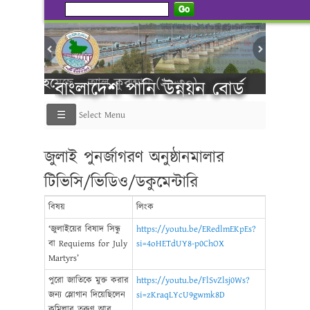
Go
 করা হয়েছে - আল কুরআন (২১:৩০)
বাংলাদেশ পানি উন্নয়ন বোর্ড
Select Menu
----------গণ বিজ্ঞ
জুলাই পুনর্জাগরণ অনুষ্ঠানমালার
টিভিসি/ভিডিও/ডকুমেন্টারি
বিষয়
লিংক
‘জুলাইয়ের বিষাদ সিন্ধু
https://youtu.be/ERedlmEKpEs?
বা Requiems for July
si=4oHETdUY8-p0ChOX
Martyrs’
পুরো জাতিকে মুক্ত করার
https://youtu.be/FlSvZlsj0Ws?
জন্য স্লোগান দিয়েছিলেন
si=zKraqLYcU9gwmk8D
কুমিল্লার তরুণ আবু