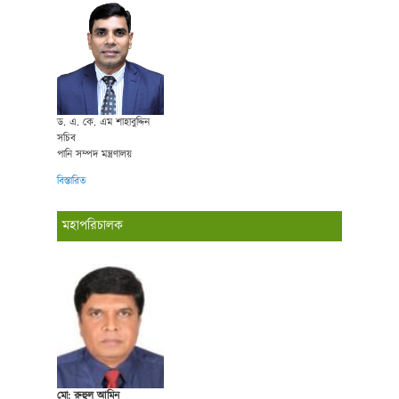
ড. এ. কে. এম শাহাবুদ্দিন
সচিব
পানি সম্পদ মন্ত্রণালয়
বিস্তারিত
মহাপরিচালক
মো: রুহুল আমিন