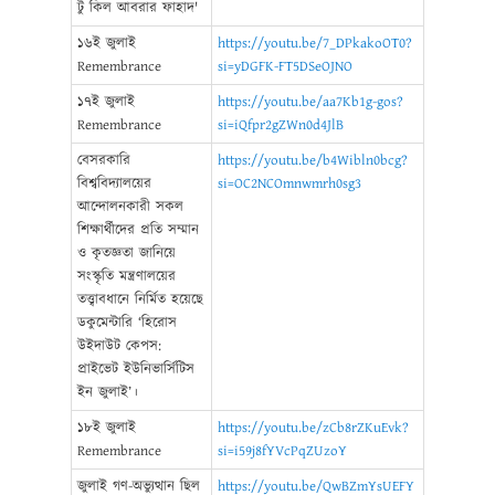
টু কিল আবরার ফাহাদ'
১৬ই জুলাই
https://youtu.be/7_DPkakoOT0?
Remembrance
si=yDGFK-FT5DSeOJNO
১৭ই জুলাই
https://youtu.be/aa7Kb1g-gos?
Remembrance
si=iQfpr2gZWn0d4JlB
বেসরকারি
https://youtu.be/b4Wibln0bcg?
বিশ্ববিদ্যালয়ের
si=OC2NCOmnwmrh0sg3
আন্দোলনকারী সকল
শিক্ষার্থীদের প্রতি সম্মান
ও কৃতজ্ঞতা জানিয়ে
সংস্কৃতি মন্ত্রণালয়ের
তত্ত্বাবধানে নির্মিত হয়েছে
ডকুমেন্টারি ‘হিরোস
উইদাউট কেপস:
প্রাইভেট ইউনিভার্সিটিস
ইন জুলাই’।
১৮ই জুলাই
https://youtu.be/zCb8rZKuEvk?
Remembrance
si=i59j8fYVcPqZUzoY
জুলাই গণ-অভ্যুত্থান ছিল
https://youtu.be/QwBZmYsUEFY